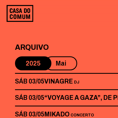
Saltar
para
o
conteúdo
ARQUIVO
2025
Mai
SÁB 03/05
VINAGRE
DJ
SÁB 03/05
“VOYAGE A GAZA”, DE 
SÁB 03/05
MIKADO
CONCERTO