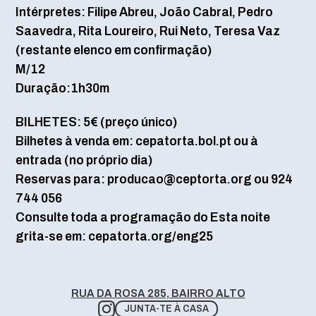
Intérpretes: Filipe Abreu, João Cabral, Pedro
Saavedra, Rita Loureiro, Rui Neto, Teresa Vaz
(restante elenco em confirmação)
M/12
Duração:1h30m
BILHETES: 5€ (preço único)
Bilhetes à venda em: cepatorta.bol.pt ou à
entrada (no próprio dia)
Reservas para: producao@ceptorta.org ou 924
744 056
Consulte toda a programação do Esta noite
grita-se em: cepatorta.org/eng25
RUA DA ROSA 285, BAIRRO ALTO
JUNTA-TE À CASA