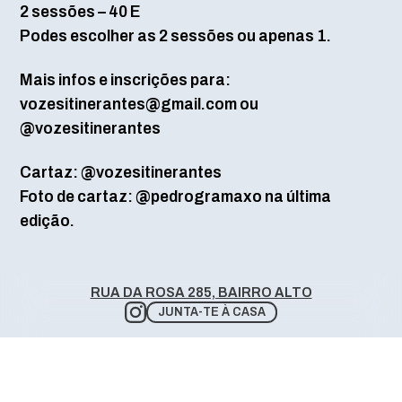
2 sessões – 40 E
Podes escolher as 2 sessões ou apenas 1.
Mais infos e inscrições para:
vozesitinerantes@gmail.com ou
@vozesitinerantes
Cartaz: @vozesitinerantes
Foto de cartaz: @pedrogramaxo na última
edição.
RUA DA ROSA 285, BAIRRO ALTO
JUNTA-TE À CASA