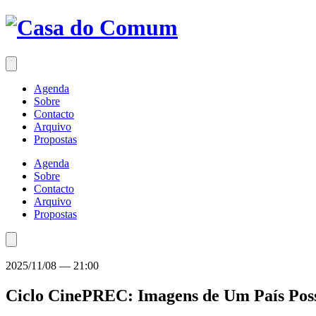
Saltar
para
o
conteúdo
Agenda
Sobre
Contacto
Arquivo
Propostas
Agenda
Sobre
Contacto
Arquivo
Propostas
2025/11/08
—
21:00
Ciclo CinePREC: Imagens de Um País Pos