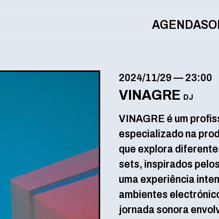
AGENDA
SO
2024/11/29
—
23:00
VINAGRE
DJ
VINAGRE é um profiss
especializado na pro
que explora diferente
sets, inspirados pelo
uma experiência inten
ambientes electrónic
jornada sonora envolv