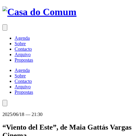
Saltar
para
o
conteúdo
Agenda
Sobre
Contacto
Arquivo
Propostas
Agenda
Sobre
Contacto
Arquivo
Propostas
2025/06/18
—
21:30
“Viento del Este”, de Maia Gattás Vargas
Cinema