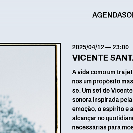
AGENDA
SO
2025/04/12
—
23:00
VICENTE SANT
A vida como um trajet
nos um propósito ma
se. Um set de Vicent
sonora inspirada pel
emoção, o espírito e
alcançar no quotidian
necessárias para mos