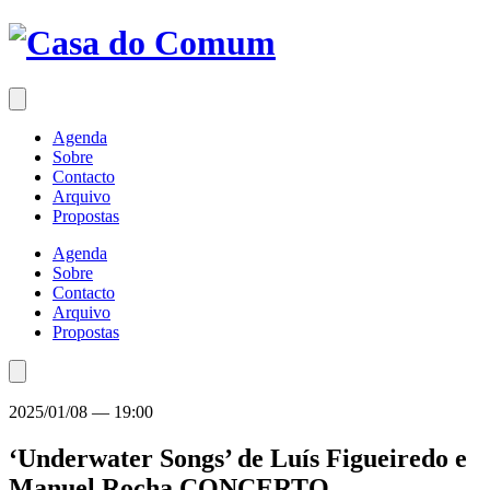
Saltar
para
o
conteúdo
Agenda
Sobre
Contacto
Arquivo
Propostas
Agenda
Sobre
Contacto
Arquivo
Propostas
2025/01/08
—
19:00
‘Underwater Songs’ de Luís Figueiredo e
Manuel Rocha
CONCERTO