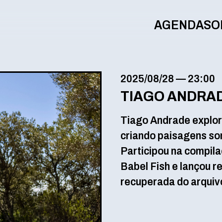
AGENDA
SO
2025/08/28
—
23:00
TIAGO ANDRA
Tiago Andrade explor
criando paisagens son
Participou na compil
Babel Fish e lançou 
recuperada do arquiv