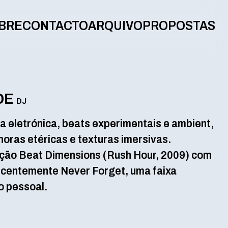
BRE
CONTACTO
ARQUIVO
PROPOSTAS
DE
DJ
a eletrónica, beats experimentais e ambient,
oras etéricas e texturas imersivas.
ação Beat Dimensions (Rush Hour, 2009) com
recentemente Never Forget, uma faixa
o pessoal.