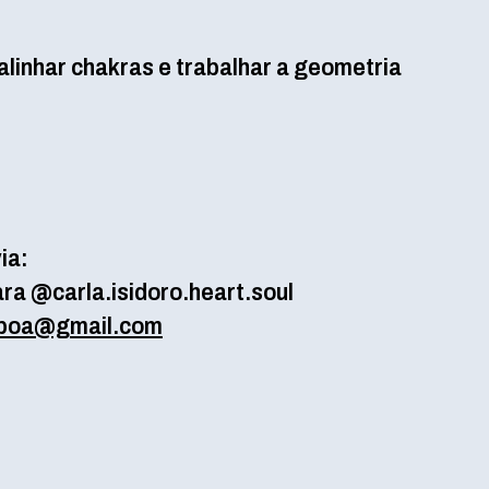
linhar chakras e trabalhar a geometria
ia:
ara
@carla.isidoro.heart.soul
isboa@gmail.com