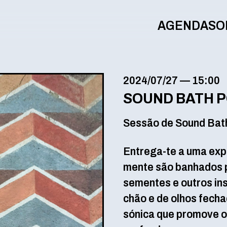
AGENDA
SO
2024/07/27
—
15:00
SOUND BATH P
Sessão de Sound Bat
Entrega-te a uma exp
mente são banhados p
sementes e outros in
chão e de olhos fech
sónica que promove o 