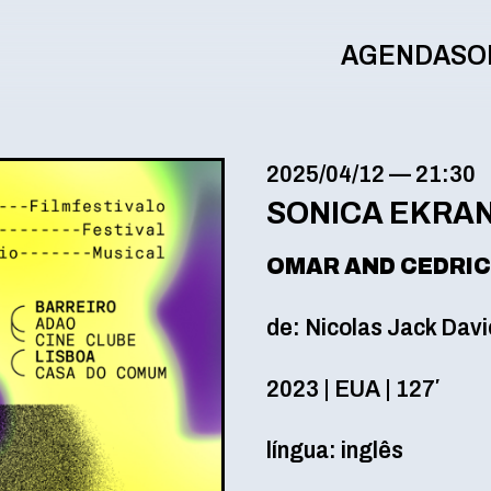
AGENDA
SO
2025/04/12
—
21:30
SONICA EKRA
OMAR AND CEDRIC:
de
: Nicolas Jack Dav
2023 | EUA |
127′
língua: inglês