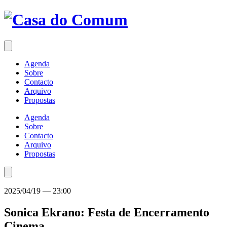
Saltar
para
o
conteúdo
Agenda
Sobre
Contacto
Arquivo
Propostas
Agenda
Sobre
Contacto
Arquivo
Propostas
2025/04/19
—
23:00
Sonica Ekrano: Festa de Encerramento
Cinema