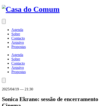
Saltar
para
o
conteúdo
Agenda
Sobre
Contacto
Arquivo
Propostas
Agenda
Sobre
Contacto
Arquivo
Propostas
2025/04/19
—
21:30
Sonica Ekrano: sessão de encerramento
Cinema