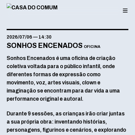
Saltar
para
o
conteúdo
2026/07/06
—
14:30
SONHOS ENCENADOS
OFICINA
Sonhos Encenados é uma oficina de criação
coletiva voltada para o público infantil, onde
diferentes formas de expressão como
movimento, voz, artes visuais, clown e
imaginação se encontram para dar vida a uma
performance original e autoral.
Durante 9 sessões, as crianças irão criar juntas
a sua própria obra: inventando histórias,
personagens, figurinos e cenários, e explorando