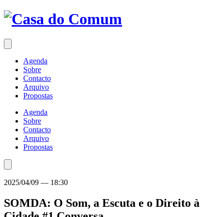
Saltar
para
o
conteúdo
Agenda
Sobre
Contacto
Arquivo
Propostas
Agenda
Sobre
Contacto
Arquivo
Propostas
2025/04/09
—
18:30
SOMDA: O Som, a Escuta e o Direito à
Cidade #1
Conversa