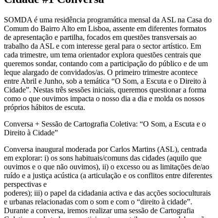
SOMDA é uma residência programática mensal da ASL na Casa do
Comum do Bairro Alto em Lisboa, assente em diferentes formatos
de apresentação e partilha, focados em questões transversais ao
trabalho da ASL e com interesse geral para o sector artístico. Em
cada trimestre, um tema orientador explora questões centrais que
queremos sondar, contando com a participação do público e de um
leque alargado de convidados/as. O primeiro trimestre acontece
entre Abril e Junho, sob a temática “O Som, a Escuta e o Direito à
Cidade”. Nestas três sessões iniciais, queremos questionar a forma
como o que ouvimos impacta o nosso dia a dia e molda os nossos
próprios hábitos de escuta.
Conversa + Sessão de Cartografia Coletiva: “O Som, a Escuta e o
Direito à Cidade”
Conversa inaugural moderada por Carlos Martins (ASL), centrada
em explorar: i) os sons habituais/comuns das cidades (aquilo que
ouvimos e o que não ouvimos), ii) o excesso ou as limitações de/ao
ruído e a justiça acústica (a articulação e os conflitos entre diferentes
perspectivas e
poderes); iii) o papel da cidadania activa e das acções socioculturais
e urbanas relacionadas com o som e com o “direito à cidade”.
Durante a conversa, iremos realizar uma sessão de Cartografia