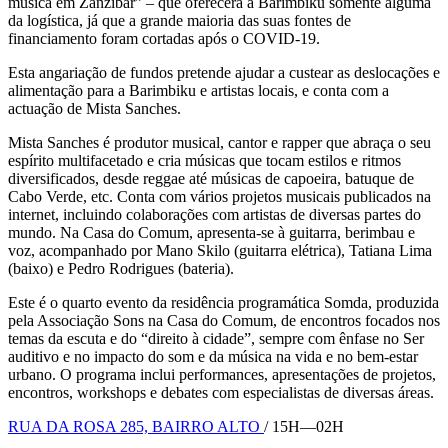
musica em Zanzibar” – que oferecerá à Barimbiku somente alguma
da logística, já que a grande maioria das suas fontes de
financiamento foram cortadas após o COVID-19.
Esta angariação de fundos pretende ajudar a custear as deslocações e
alimentação para a Barimbiku e artistas locais, e conta com a
actuação de Mista Sanches.
Mista Sanches é produtor musical, cantor e rapper que abraça o seu
espírito multifacetado e cria músicas que tocam estilos e ritmos
diversificados, desde reggae até músicas de capoeira, batuque de
Cabo Verde, etc. Conta com vários projetos musicais publicados na
internet, incluindo colaborações com artistas de diversas partes do
mundo. Na Casa do Comum, apresenta-se à guitarra, berimbau e
voz, acompanhado por Mano Skilo (guitarra elétrica), Tatiana Lima
(baixo) e Pedro Rodrigues (bateria).
Este é o quarto evento da residência programática Somda, produzida
pela Associação Sons na Casa do Comum, de encontros focados nos
temas da escuta e do “direito à cidade”, sempre com ênfase no Ser
auditivo e no impacto do som e da música na vida e no bem-estar
urbano. O programa inclui performances, apresentações de projetos,
encontros, workshops e debates com especialistas de diversas áreas.
RUA DA ROSA 285, BAIRRO ALTO
/ 15H—02H