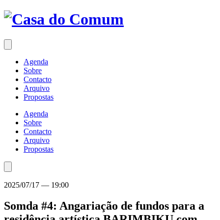
Saltar
para
o
conteúdo
Agenda
Sobre
Contacto
Arquivo
Propostas
Agenda
Sobre
Contacto
Arquivo
Propostas
2025/07/17
—
19:00
Somda #4: Angariação de fundos para a
residência artística BARIMBIKU com