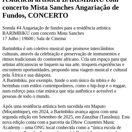
concerto Mista Sanches
Angariação de
Fundos, CONCERTO
Somda #4 Angariação de fundos para a residência artística
BARIMBIKU com concerto Mista Sanches
17 Julho | 19h00 | Sala de Cinema
Barimbiku é um coletivo musical que promove intercâmbios
culturais, através da celebração e preservação de instrumentos e
ritmos tradicionais do continente africano. Cria um espaço para que
artistas africanos/as se foquem na sua arte, troquem experiências e
encontrem oportunidades, propondo uma viagem musical e cultural
pela África e sua diáspora.
A Barimbiku, por exemplo, funde o som único da mbira e do
berimbau com estilos contemporâneos, como o hip-hop e o reggae,
num esforço para criar música que seja autêntica e acessível a
pessoas de todo o mundo.
Após uma residência artística bem sucedida em Maputo
(Moçambique), em 2024, a Barimbiku avança agora com uma
segunda edição em Setembro de 2025, em Zanzibar (Tanzânia). Esta
nova edição conta com a parceria da Dhow Countries Music
Academy – uma ONG local conhecida como a “única escola de