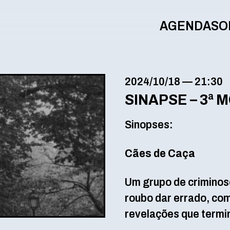
AGENDA
SO
2024/10/18
—
21:30
SINAPSE – 3ª 
Sinopses:
Cães de Caça
Um grupo de criminos
roubo dar errado, com
revelações que term