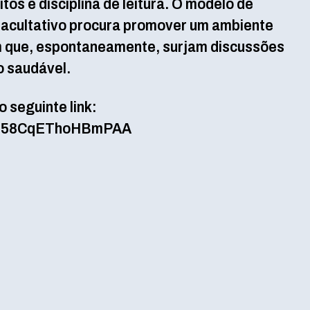
tos e disciplina de leitura. O modelo de
 facultativo procura promover um ambiente
em que, espontaneamente, surjam discussões
o saudável.
o seguinte link:
KEh58CqEThoHBmPAA