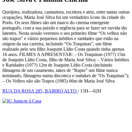
Queijeira, realizadora, cantautora, escritora e atriz, entre tantas outras
ocupações, Maria José Silva foi um verdadeiro ícone da cidade do
Porto. Os seus filmes são um marco do cinema emergente
português, com a sua paixão e urgência para se fazer ser ouvida tão
latentes. Nesta sessão veremos o seu primeiro filme “Os velhos não
são trapos” e vários pequenos inéditos e raridades que estão na
origem da sua carreira, incluindo “Os Traquinas”, um filme
realizado pelo seu filho Joaquim Lídio Costa quando tinha apenas
16 anos. FILMES A APRESENTAR: – Os Traquinas (197?) 15m
de Joaquim Lídio Costa, filho de Maria José Silva; – Vários Inéditos
e Raridades (197?) 12m de Joaquim Lídio Costa (incluindo
filmagens de um casamento, takes de “Rapto” um filme nunca
terminado, filmagens numa discoteca e outtakes de “Os Traquinas”);
– Os Velhos não são Trapos (1985) 66m de Maria José Silva
RUA DA ROSA 285, BAIRRO ALTO
/ 15H—02H
Junta-te à Casa