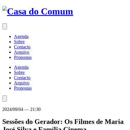
Saltar
para
o
conteúdo
Agenda
Sobre
Contacto
Arquivo
Propostas
Agenda
Sobre
Contacto
Arquivo
Propostas
2024/09/04
—
21:30
Sessões do Gerador: Os Filmes de Maria
José Silva e Família
Cinema