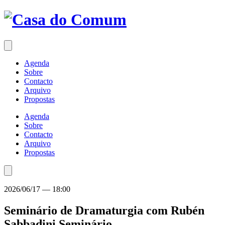
Saltar
para
o
conteúdo
Agenda
Sobre
Contacto
Arquivo
Propostas
Agenda
Sobre
Contacto
Arquivo
Propostas
2026/06/17
—
18:00
Seminário de Dramaturgia com Rubén
Sabbadini
Seminário