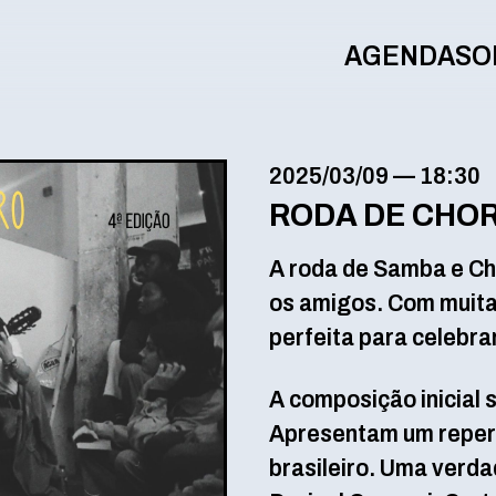
AGENDA
SO
2025/03/09
—
18:30
RODA DE CHO
A roda de Samba e Cho
os amigos. Com muita
perfeita para celebrar
A composição inicial 
Apresentam um repert
brasileiro. Uma ver