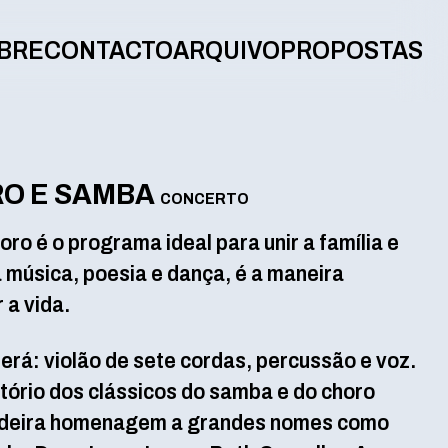
BRE
CONTACTO
ARQUIVO
PROPOSTAS
RO E SAMBA
CONCERTO
ro é o programa ideal para unir a família e
 música, poesia e dança, é a maneira
 a vida.
será: violão de sete cordas, percussão e voz.
ório dos clássicos do samba e do choro
dadeira homenagem a grandes nomes como