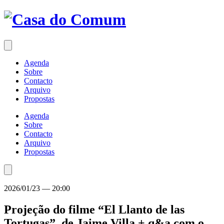
Saltar
para
o
conteúdo
Agenda
Sobre
Contacto
Arquivo
Propostas
Agenda
Sobre
Contacto
Arquivo
Propostas
2026/01/23
—
20:00
Projeção do filme “El Llanto de las
Tortugas”, de Jaime Villa + q&a com o