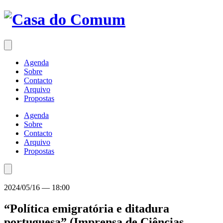
Saltar
para
o
conteúdo
Agenda
Sobre
Contacto
Arquivo
Propostas
Agenda
Sobre
Contacto
Arquivo
Propostas
2024/05/16
—
18:00
“Política emigratória e ditadura
portuguesa” (Imprensa de Ciências