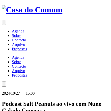
Saltar
para
o
conteúdo
Agenda
Sobre
Contacto
Arquivo
Propostas
Agenda
Sobre
Contacto
Arquivo
Propostas
2024/10/27
—
15:00
Podcast Salt Peanuts ao vivo com Nuno
Calado
Conversa