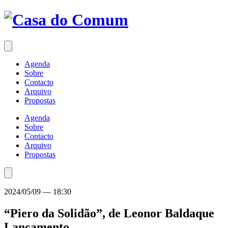
Saltar
para
o
conteúdo
Agenda
Sobre
Contacto
Arquivo
Propostas
Agenda
Sobre
Contacto
Arquivo
Propostas
2024/05/09
—
18:30
“Piero da Solidão”, de Leonor Baldaque
Lançamento