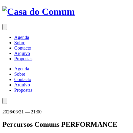
Saltar
para
o
conteúdo
Agenda
Sobre
Contacto
Arquivo
Propostas
Agenda
Sobre
Contacto
Arquivo
Propostas
2026/03/21
—
21:00
Percursos Comuns
PERFORMANCE