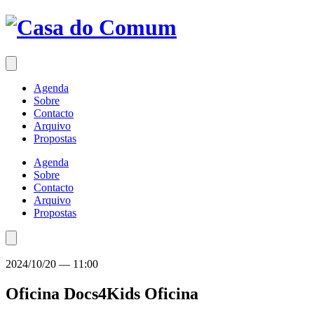
Saltar
para
o
conteúdo
Agenda
Sobre
Contacto
Arquivo
Propostas
Agenda
Sobre
Contacto
Arquivo
Propostas
2024/10/20
—
11:00
Oficina Docs4Kids
Oficina