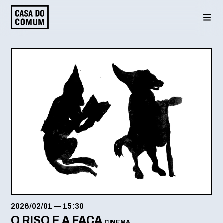
Saltar
para
o
conteúdo
2026/02/01
—
15:30
O RISO E A FACA
CINEMA