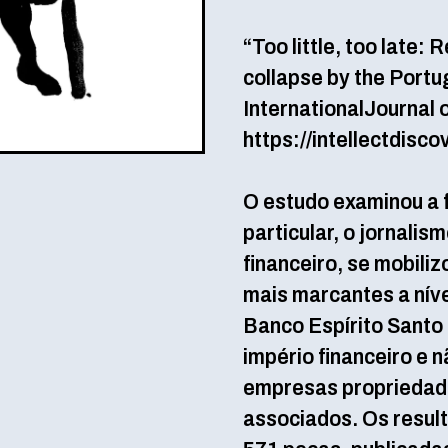
“Too little, too late:
collapse by the Portu
InternationalJournal o
https://intellectdis
O estudo examinou a 
particular, o jornali
financeiro, se mobili
mais marcantes a níve
Banco Espírito Santo 
império financeiro e 
empresas propriedade 
associados. Os resul