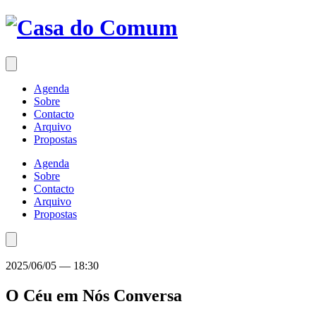
Saltar
para
o
conteúdo
Agenda
Sobre
Contacto
Arquivo
Propostas
Agenda
Sobre
Contacto
Arquivo
Propostas
2025/06/05
—
18:30
O Céu em Nós
Conversa