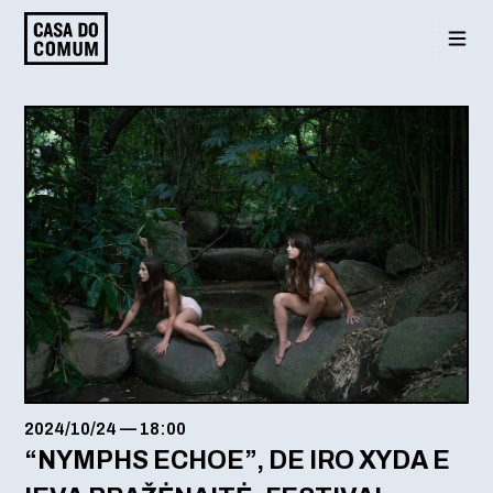
Saltar
para
o
conteúdo
2024/10/24
—
18:00
“NYMPHS ECHOE”, DE IRO XYDA E