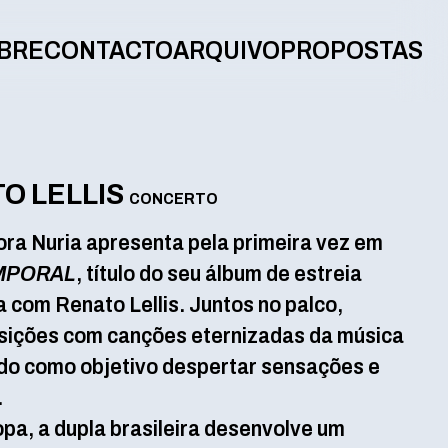
BRE
CONTACTO
ARQUIVO
PROPOSTAS
TO LELLIS
CONCERTO
ora Nuria apresenta pela primeira vez em
MPORAL
, título do seu álbum de estreia
 com Renato Lellis. Juntos no palco,
ições com canções eternizadas da música
ndo como objetivo despertar sensações e
o.
pa, a dupla brasileira desenvolve um