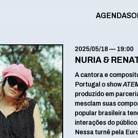
AGENDA
SO
2025/05/18
—
19:00
NURIA & RENA
A cantora e composit
Portugal o show
ATE
produzido em parceria
mesclam suas compos
popular brasileira te
interações do públic
Nessa turnê pela Euro