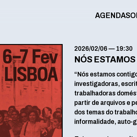
AGENDA
SO
2026/02/06
—
19:30
NÓS ESTAMOS
“Nós estamos contigo n
investigadoras, escrit
trabalhadoras domésti
partir de arquivos e 
dos temas do trabalh
informalidade, auto-g