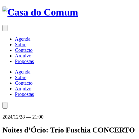
Saltar
para
o
conteúdo
Agenda
Sobre
Contacto
Arquivo
Propostas
Agenda
Sobre
Contacto
Arquivo
Propostas
2024/12/28
—
21:00
Noites d’Ócio: Trio Fuschia
CONCERTO