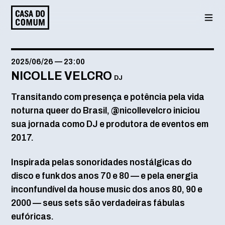
Saltar
para
o
conteúdo
2025/06/26
—
23:00
NICOLLE VELCRO
DJ
Transitando com presença e potência pela vida
noturna queer do Brasil, @nicollevelcro iniciou
sua jornada como DJ e produtora de eventos em
2017.
Inspirada pelas sonoridades nostálgicas do
disco e funk dos anos 70 e 80 — e pela energia
inconfundível da house music dos anos 80, 90 e
2000 — seus sets são verdadeiras fábulas
eufóricas.