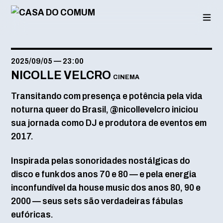
Saltar
para
o
conteúdo
2025/09/05
—
23:00
NICOLLE VELCRO
CINEMA
Transitando com presença e potência pela vida
noturna queer do Brasil, @‌nicollevelcro iniciou
sua jornada como DJ e produtora de eventos em
2017.
Inspirada pelas sonoridades nostálgicas do
disco e funk dos anos 70 e 80 — e pela energia
inconfundível da house music dos anos 80, 90 e
2000 — seus sets são verdadeiras fábulas
eufóricas.