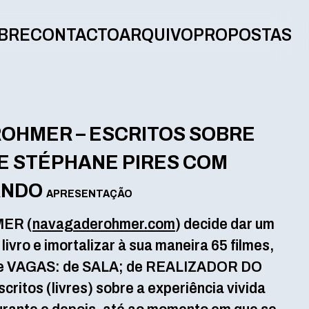
BRE
CONTACTO
ARQUIVO
PROPOSTAS
ROHMER – ESCRITOS SOBRE
DE STÉPHANE PIRES COM
ANDO
APRESENTAÇÃO
ER (
navagaderohmer.com
) decide dar um
 livro e imortalizar à sua maneira 65 filmes,
 de VAGAS: de SALA; de REALIZADOR DO
ritos (livres) sobre a experiência vivida