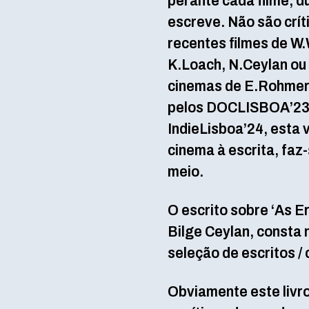
perante cada filme, 
escreve. Não são crít
recentes filmes de W.
K.Loach, N.Ceylan ou 
cinemas de E.Rohmer
pelos DOCLISBOA’23,
IndieLisboa’24, esta 
cinema à escrita, faz
meio.
O escrito sobre ‘As E
Bilge Ceylan, consta n
seleção de escritos / 
Obviamente este livro