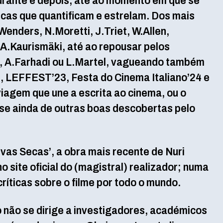
durante e depois, até ao momento em que se
icas que quantificam e estrelam. Dos mais
Wenders, N.Moretti, J.Triet, W.Allen,
A.Kaurismäki, até ao repousar pelos
, A.Farhadi ou L.Martel, vagueando também
 LEFFEST’23, Festa do Cinema Italiano’24 e
viagem que une a escrita ao cinema, ou o
-se ainda de outras boas descobertas pelo
rvas Secas’, a obra mais recente de Nuri
o site oficial do (magistral) realizador; numa
críticas sobre o filme por todo o mundo.
 não se dirige a investigadores, académicos