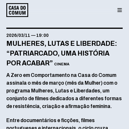
Saltar
para
o
conteúdo
2026/03/11
—
19:00
MULHERES, LUTAS E LIBERDADE:
“PATRIARCADO, UMA HISTÓRIA
POR ACABAR”
CINEMA
A Zero em Comportamento na Casa do Comum
assinala o mês de março (mês da Mulher) com o
programa Mulheres, Lutas e Liberdades, um
conjunto de filmes dedicados a diferentes formas
de resistência, criação e afirmação feminina.
Entre documentários e ficções, filmes
portugueses e internacionais, o ciclo cruza