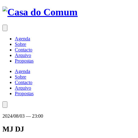
Saltar
para
o
conteúdo
Agenda
Sobre
Contacto
Arquivo
Propostas
Agenda
Sobre
Contacto
Arquivo
Propostas
2024/08/03
—
23:00
MJ
DJ