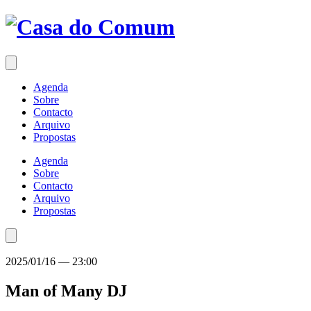
Saltar
para
o
conteúdo
Agenda
Sobre
Contacto
Arquivo
Propostas
Agenda
Sobre
Contacto
Arquivo
Propostas
2025/01/16
—
23:00
Man of Many
DJ