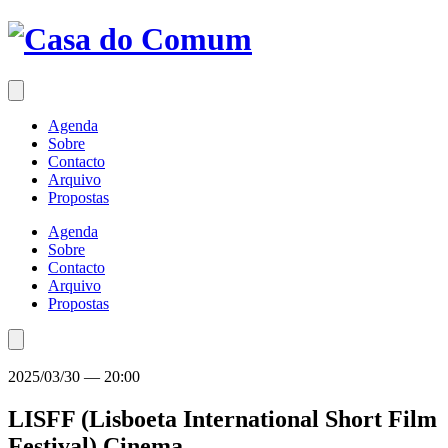
Saltar
para
o
conteúdo
Agenda
Sobre
Contacto
Arquivo
Propostas
Agenda
Sobre
Contacto
Arquivo
Propostas
2025/03/30
—
20:00
LISFF (Lisboeta International Short Film
Festival)
Cinema