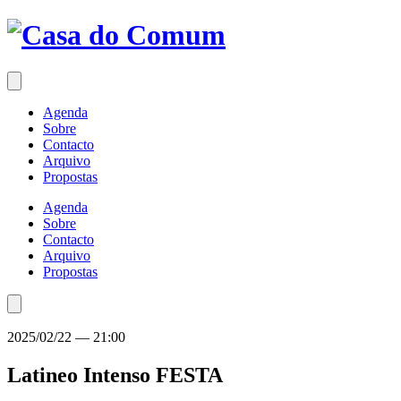
Saltar
para
o
conteúdo
Agenda
Sobre
Contacto
Arquivo
Propostas
Agenda
Sobre
Contacto
Arquivo
Propostas
2025/02/22
—
21:00
Latineo Intenso
FESTA