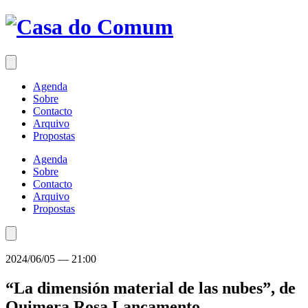
Saltar
para
o
conteúdo
Agenda
Sobre
Contacto
Arquivo
Propostas
Agenda
Sobre
Contacto
Arquivo
Propostas
2024/06/05
—
21:00
“La dimensión material de las nubes”, de
Quimera Rosa
Lançamento