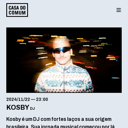
Saltar
para
o
conteúdo
2024/11/22
—
23:00
KOSBY
DJ
Kosby
é um DJ com fortes laços a sua origem
brasileira. Sua jornada musical começou por lá,