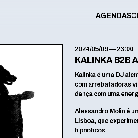
AGENDA
SO
2024/05/09
—
23:00
KALINKA B2B 
Kalinka é uma DJ alem
com arrebatadoras vi
dança com uma energia
Alessandro Molin é um
Lisboa, que experime
hipnóticos