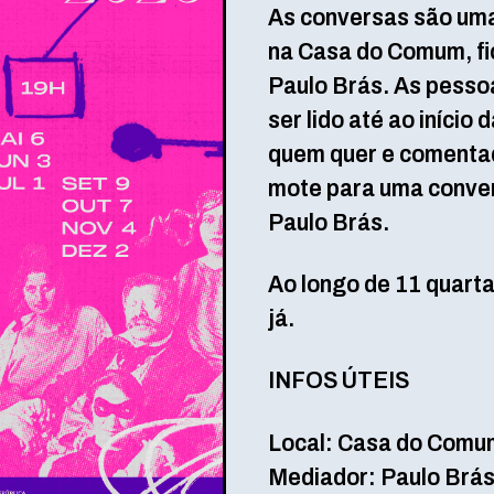
As conversas são uma 
na Casa do Comum, fi
Paulo Brás. As pesso
ser lido até ao início
quem quer e comentad
mote para uma conver
Paulo Brás.
Ao longo de 11 quart
já.
INFOS ÚTEIS
Local: Casa do Comu
Mediador: Paulo Brá