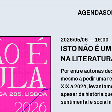
AGENDA
SO
2026/05/06
—
19:00
ISTO NÃO É U
NA LITERATU
Por entre autorias d
mesmo a pedir uma rel
XIX a 2024, levantam
apesar da história qu
sentimental e social 