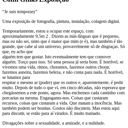
“Je suis temporary”
Uma exposição de fotografia, pintura, instalação, colagem digital.
Temporariamente, estou a ocupar este espaço, com
aproximadamente 9,5m 2 . Dizem as más-línguas que é pequeno,
mas eu não sei, sinto que é maior que mim (e é), mas também é tão
grande, que cabe aí um universo, provavelmente só de disgraças. Só
que, eu acho que
alguém tem que gostar. Isto eventualmente tem que comover
alguém. Torço para isso. Só uma pessoa já seria bom. É horrível, se
vivemos uma vida, rimos, choramos, fazemos outros chorar,
fazemos asneira, fazemos beleza, e não conta para nada. É horrível,
se lutamos para
respirar o mesmo ar (podre) que os outros e, aparentemente, é pedir
muito. Depois de tudo o que vi, em cinco décadas, não esperava que
chegássemos a este ponto, agora. Mas enchemos cada cantinho com
porcarias na mesma. Engasgamo-nos. Coisas que custaram
recursos, coisas que custaram a vida. Que matam a inocência. Mas
também podem ser bonitas. Gostos não discutem. Mas estou aqui
para discutir, se estão para aí virados. É muito tramado.
Divagações sobre a sexualidade, a amizade, e a nulidade.