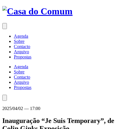
Saltar
para
o
conteúdo
Agenda
Sobre
Contacto
Arquivo
Propostas
Agenda
Sobre
Contacto
Arquivo
Propostas
2025/04/02
—
17:00
Inauguração “Je Suis Temporary”, de
Colin Ginks
Exposição