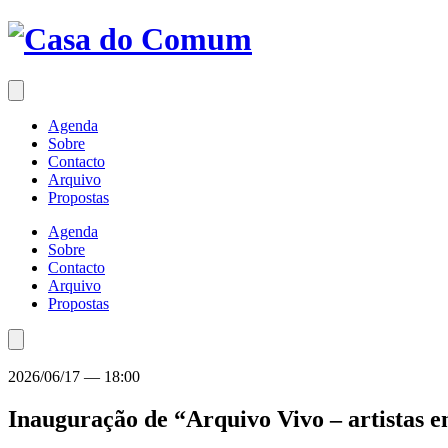
Saltar
para
o
conteúdo
Agenda
Sobre
Contacto
Arquivo
Propostas
Agenda
Sobre
Contacto
Arquivo
Propostas
2026/06/17
—
18:00
Inauguração de “Arquivo Vivo – artistas 