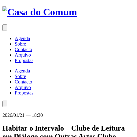
Saltar
para
o
conteúdo
Agenda
Sobre
Contacto
Arquivo
Propostas
Agenda
Sobre
Contacto
Arquivo
Propostas
2026/01/21
—
18:30
Habitar o Intervalo – Clube de Leitura
em Diálogo com Outras Artes
Clube