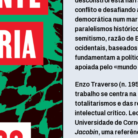
desconstrói esta narr
conflito e desafiando
democrática num mar 
paralelismos histórico
semitismo, razão de 
ocidentais, baseados 
fundamentam a polític
apoiada pelo «mundo c
Enzo Traverso (n. 19
trabalho se centra na
totalitarismos e das 
intelectual crítico. 
Universidade de Corne
Jacobin
, uma referên