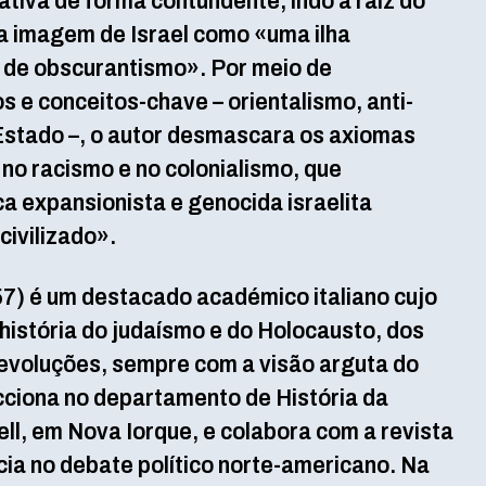
ativa de forma contundente, indo à raiz do
 a imagem de Israel como «uma ilha
de obscurantismo». Por meio de
s e conceitos-chave – orientalismo, anti-
Estado –, o autor desmascara os axiomas
no racismo e no colonialismo, que
a expansionista e genocida israelita
ivilizado».
57) é um destacado académico italiano cujo
 história do judaísmo e do Holocausto, dos
revoluções, sempre com a visão arguta do
Lecciona no departamento de História da
ll, em Nova Iorque, e colabora com a revista
cia no debate político norte-americano. Na